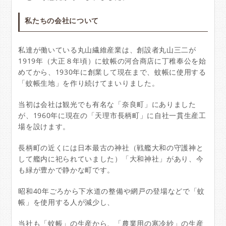
私たちの会社について
私達が働いている丸山繊維産業は、創設者丸山三二が
1919年（大正８年頃）に蚊帳の河合商店に丁稚奉公を始
めてから、1930年に創業して現在まで、蚊帳に使用する
「蚊帳生地」を作り続けてまいりました。
当初は会社は観光でも有名な「奈良町」にありました
が、1960年に現在の「天理市長柄町」に自社一貫生産工
場を設けます。
長柄町の近くには日本最古の神社（戦艦大和の守護神と
して艦内に祀られていました）「大和神社」があり、今
も緑が豊かで静かな町です。
昭和40年ごろから下水道の整備や網戸の登場などで「蚊
帳」を使用する人が減少し、
当社も「蚊帳」の生産から、「農業用の寒冷紗」の生産